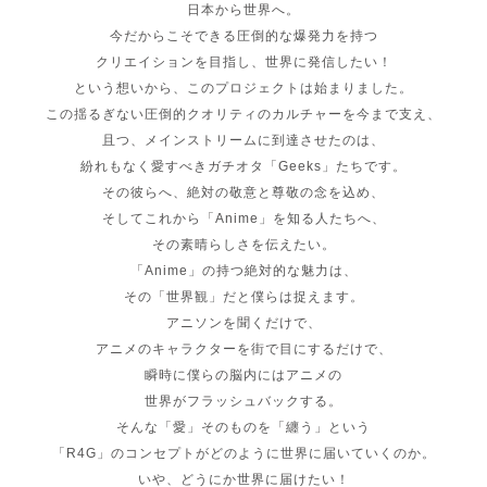
日本から世界へ。
今だからこそできる圧倒的な爆発力を持つ
クリエイションを目指し、世界に発信したい！
という想いから、このプロジェクトは始まりました。
この揺るぎない圧倒的クオリティのカルチャーを今まで支え、
且つ、メインストリームに到達させたのは、
紛れもなく愛すべきガチオタ「Geeks」たちです。
その彼らへ、絶対の敬意と尊敬の念を込め、
そしてこれから「Anime」を知る人たちへ、
その素晴らしさを伝えたい。
「Anime」の持つ絶対的な魅力は、
その「世界観」だと僕らは捉えます。
アニソンを聞くだけで、
アニメのキャラクターを街で目にするだけで、
瞬時に僕らの脳内にはアニメの
世界がフラッシュバックする。
そんな「愛」そのものを「纏う」という
「R4G」のコンセプトがどのように世界に届いていくのか。
いや、どうにか世界に届けたい！